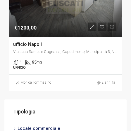
€1200,00
ufficio Napoli
Via Luca Samuele Cagnazzi, Capodimonte, Municipalità 3, Napoli, Campania, 80137, Italia
1
95
mq
UFFICIO
Monica Tommasino
2 anni fa
Tipologia
Locale commerciale