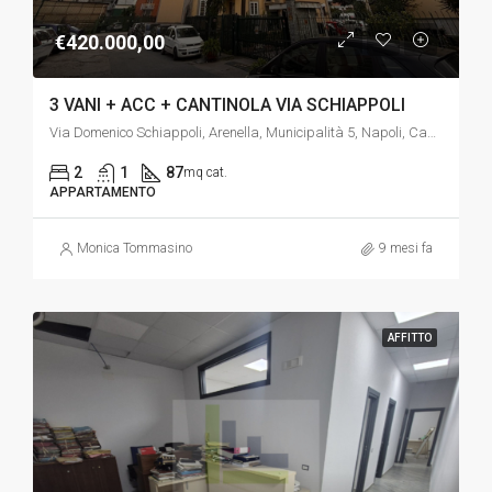
€420.000,00
3 VANI + ACC + CANTINOLA VIA SCHIAPPOLI
Via Domenico Schiappoli, Arenella, Municipalità 5, Napoli, Campania, 80128, Italia
2
1
87
mq cat.
APPARTAMENTO
Monica Tommasino
9 mesi fa
AFFITTO