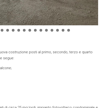
uova costruzione posti al primo, secondo, terzo e quarto
e segue:
balcone;
ati di circa 25 mq lordi, impianto fotovoltaico condominiale e