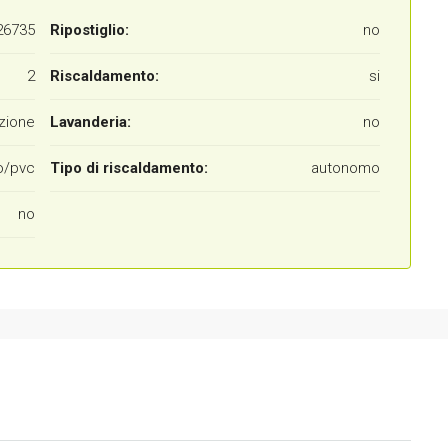
26735
Ripostiglio:
no
2
Riscaldamento:
si
zione
Lavanderia:
no
o/pvc
Tipo di riscaldamento:
autonomo
no