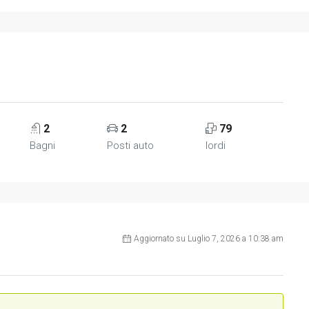
2
2
79
Bagni
Posti auto
lordi
Aggiornato su Luglio 7, 2026 a 10:38 am