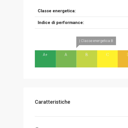
Classe energetica:
Indice di performance:
| Classe energetica B
A+
A
B
C
Caratteristiche