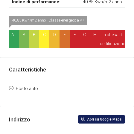
Indice di performance:
40,85 Kwh/m2 anno
40,85 Kwh/m2 anno | Classe energetica A+
A+
A
B
C
D
E
F
G
H
In attesa di
certificazione
Caratteristiche
Posto auto
Indirizzo
Apri su Google Maps