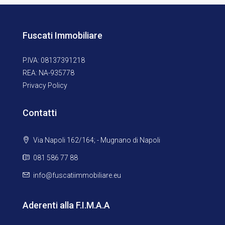
Fuscati Immobiliare
P.IVA: 08137391218
REA: NA-935778
Privacy Policy
Contatti
Via Napoli 162/164; - Mugnano di Napoli
081 586 77 88
info@fuscatiimmobiliare.eu
Aderenti alla F.I.M.A.A