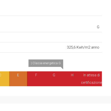
G
325,6 Kwh/m2 anno
| Classe energetica G
D
E
F
G
H
In attesa di
certificazione