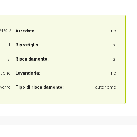
24622
Arredato:
no
1
Ripostiglio:
si
si
Riscaldamento:
si
buono
Lavanderia:
no
vetro
Tipo di riscaldamento:
autonomo