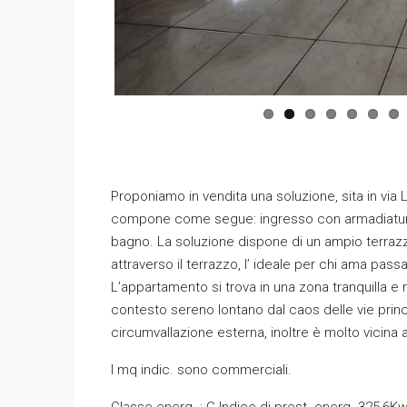
Proponiamo in vendita una soluzione, sita in via L
compone come segue: ingresso con armadiatura 
bagno. La soluzione dispone di un ampio terrazzo
attraverso il terrazzo, l’ ideale per chi ama pas
L’appartamento si trova in una zona tranquilla e r
contesto sereno lontano dal caos delle vie principa
circumvallazione esterna, inoltre è molto vicina
I mq indic. sono commerciali.
Classe energ. : G Indice di prest. energ. 325,6