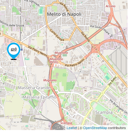
Leaflet
| ©
OpenStreetMap
contributors